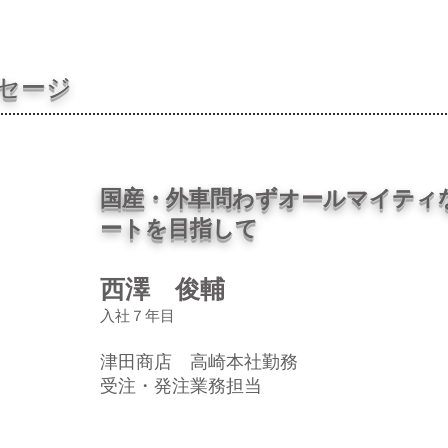
to Parts
Wines
Pet Foods
Lifestyles
セージ
国産・外車問わずオールマイティ
ートを目指して
西澤 俊輔
入社７年目
津田商店 高崎本社勤務
受注・発注業務担当