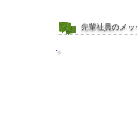
T
About Us
Au
先輩社員のメッ