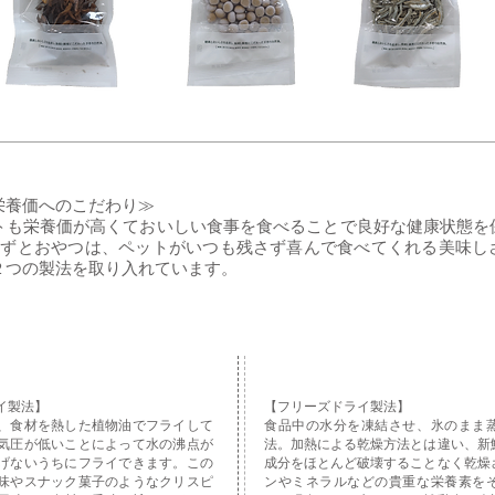
栄養価へのこだわり≫
トも栄養価が高くておいしい食事を食べることで良好な健康状態を
のおかずとおやつは、ペットがいつも残さず喜んで食べてくれる美味
２つの製法を取り入れています。
イ製法】
【フリーズドライ製法】
、食材を熱した植物油でフライして
食品中の水分を凍結させ、氷のまま
気圧が低いことによって水の沸点が
法。加熱による乾燥方法とは違い、新
げないうちにフライできます。この
成分をほとんど破壊することなく乾燥
味やスナック菓子のようなクリスピ
ンやミネラルなどの貴重な栄養素を