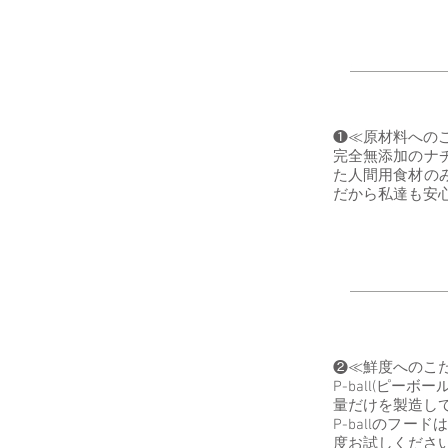
❶≪原材料への
完全無添加のナ
た人間用食材の
だから私達も安
❷≪鮮度へのこ
P-ball(ピー
量だけを製造し
P-ballのフ
度お試しくださ