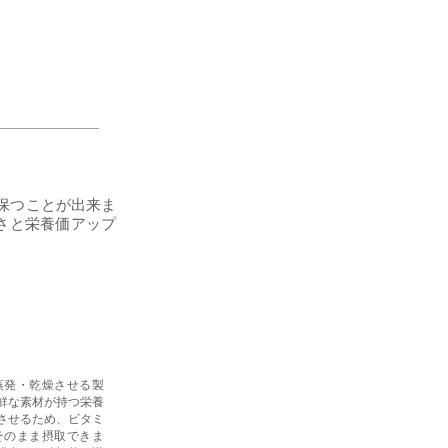
保つことが出来ま
しさと栄養価アップ
蒸発・乾燥させる製
鮮な素材が持つ栄養
させるため、ビタミ
そのまま摂取できま