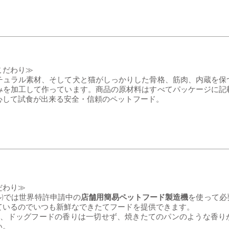
こだわり≫
チュラル素材、そして犬と猫がしっかりした骨格、筋肉、内蔵を保
みを加工して作っています。商品の原材料はすべてパッケージに記
心して試食が出来る安全・信頼のペットフード。
だわり≫
ボール)では世界特許申請中の
店舗用簡易ペットフード製造機
を使って必
ているのでいつも新鮮なできたてフードを提供できます。
ードは、ドッグフードの香りは一切せず、焼きたてのパンのような香
い。