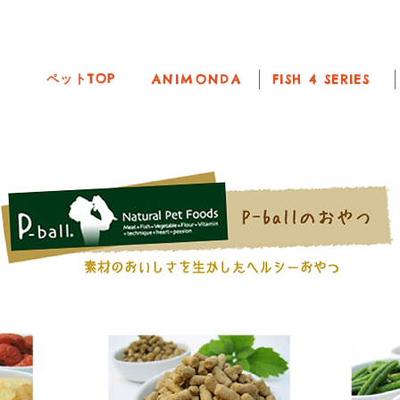
to Parts
Wines
Pet Foods
Lifestyles
ペットTOP
ANIMONDA
FISH 4 SERIES