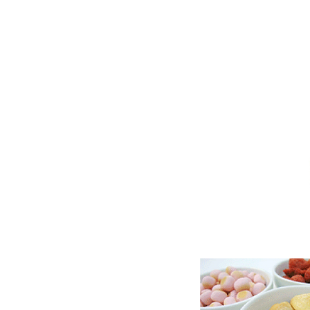
T
About Us
Au
P-
BALL