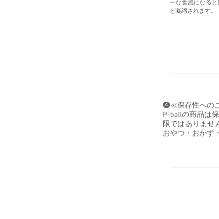
ーな食感になると
と凝縮されます。
❹≪保存性への
P-ballの商
限ではありませ
おやつ・おかず