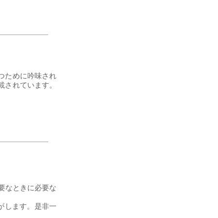
つために吟味され
載されています。
要なときに必要な
りがします。是非一