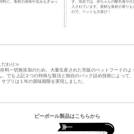
同時に、食材の香味や旨みもぎゅっ
す。現在では、赤ちゃんの離乳食や介
入されています。新鮮な食材の香りも
ので、ペットも大喜び！
こだわり≫
品は保存料一切無添加のため、大量生産された市販のペットフードの
ん。でも上記２つの特殊な製法と独自のパック詰め技術によって、
・サプリは１年の賞味期限を実現しました。
ピーボール製品はこちらから